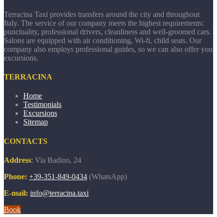
Terracina Taxi provides transfers around the city and throughout
Italy. The service of our company meets the highest requirements:
punctuality, professional drivers, cleanliness and well-groomed cars.
Salons are equipped with air conditioning, Wi-fi, child seats. Our
company also employs professional guides, so we can also offer you
excursions.
TERRACINA
Home
Testimonials
Excursions
Sitemap
CONTACTS
Address
:
Via Badino, 24
Phone:
+39-351-849-0434
(WhatsApp)
E-mail:
info@terracina.taxi
Book