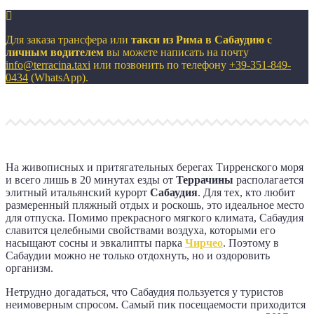
Для заказа трансфера или
такси из Рима в Сабаудию с
личным водителем
вы можете написать на почту
info@terracina.taxi
или позвонить по телефону
+39-351-849-
0434
(WhatsApp).
На живописных и притягательных берегах Тирренского моря
и всего лишь в 20 минутах езды от
Террачины
располагается
элитный итальянский курорт
Сабаудия
. Для тех, кто любит
размеренный пляжный отдых и роскошь, это идеальное место
для отпуска. Помимо прекрасного мягкого климата, Сабаудия
славится целебными свойствами воздуха, которыми его
насыщают сосны и эвкалипты парка
Чирчео
. Поэтому в
Сабаудии можно не только отдохнуть, но и оздоровить
организм.
Нетрудно догадаться, что Сабаудия пользуется у туристов
неимоверным спросом. Самый пик посещаемости приходится