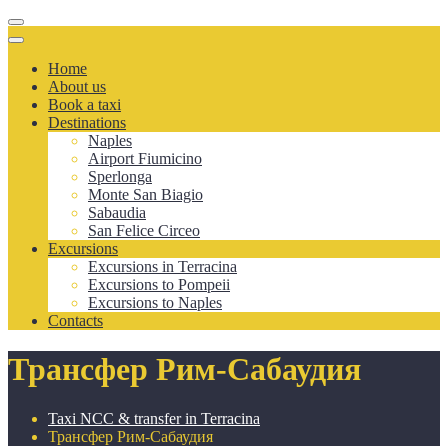
Toggle
navigation
Toggle
navigation
Home
About us
Book a taxi
Destinations
Naples
Airport Fiumicino
Sperlonga
Monte San Biagio
Sabaudia
San Felice Circeo
Excursions
Excursions in Terracina
Excursions to Pompeii
Excursions to Naples
Contacts
Трансфер Рим-Сабаудия
Taxi NCC & transfer in Terracina
Трансфер Рим-Сабаудия