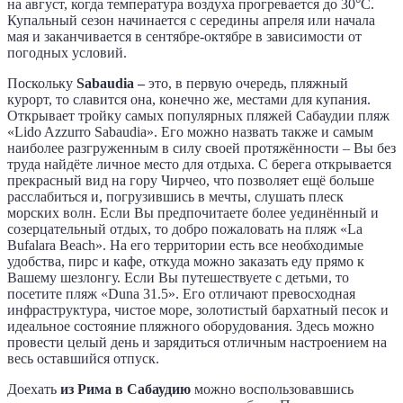
на август, когда температура воздуха прогревается до 30°C.
Купальный сезон начинается с середины апреля или начала
мая и заканчивается в сентябре-октябре в зависимости от
погодных условий.
Поскольку
Sabaudia
–
это, в первую очередь, пляжный
курорт, то славится она, конечно же, местами для купания.
Открывает тройку самых популярных пляжей Сабаудии пляж
«Lido Azzurro Sabaudia». Его можно назвать также и самым
наиболее разгруженным в силу своей протяжённости – Вы без
труда найдёте личное место для отдыха. С берега открывается
прекрасный вид на гору Чирчео, что позволяет ещё больше
расслабиться и, погрузившись в мечты, слушать плеск
морских волн. Если Вы предпочитаете более уединённый и
созерцательный отдых, то добро пожаловать на пляж «La
Bufalara Beach». На его территории есть все необходимые
удобства, пирс и кафе, откуда можно заказать еду прямо к
Вашему шезлонгу. Если Вы путешествуете с детьми, то
посетите пляж «Duna 31.5». Его отличают превосходная
инфраструктура, чистое море, золотистый бархатный песок и
идеальное состояние пляжного оборудования. Здесь можно
провести целый день и зарядиться отличным настроением на
весь оставшийся отпуск.
Доехать
из Рима в Сабаудию
можно воспользовавшись